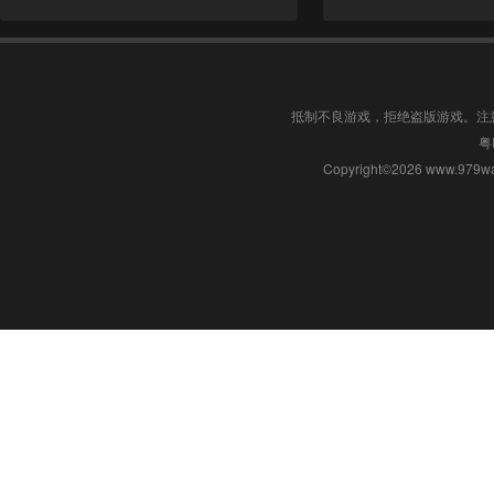
抵制不良游戏，拒绝盗版游戏。注
粤
Copyright©2026 www.9