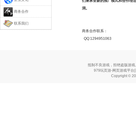
们秉承全新的推广模式和合作理
润。
商务合作
联系我们
商务合作联系：
QQ:1294951063
抵制不良游戏，拒绝盗版游戏
979玩页游-网页游戏平台
Copyright © 2