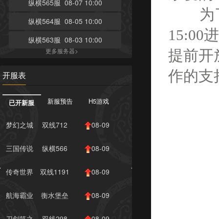
纵横565服 08-07 10:00
为了给
纵横564服 08-05 10:00
15:
纵横563服 08-03 10:00
更多服务器>
提前开
作的支
开服表
新服预告
H5游戏
已开新服
梦幻之城
双线712
08-09
服
11:00
三国传说
纵横566
08-09
服
10:00
传奇世界
双线1191
08-09
网页...
服
10:00
航海霸业
衡水堡垒
08-09
171服
10:00
刀剑笑之
双线298
08-09