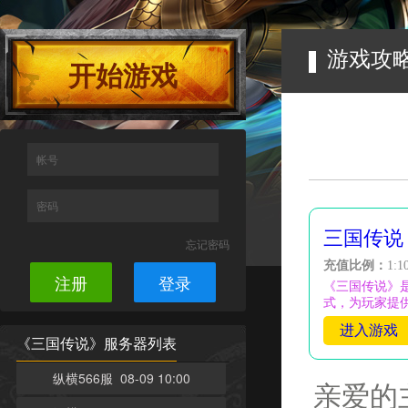
游戏攻
开始游戏
帐号
密码
三国传说
忘记密码
充值比例：
1:1
注册
登录
《三国传说》
式，为玩家提
进入游戏
《三国传说》服务器列表
纵横566服 08-09 10:00
亲爱的