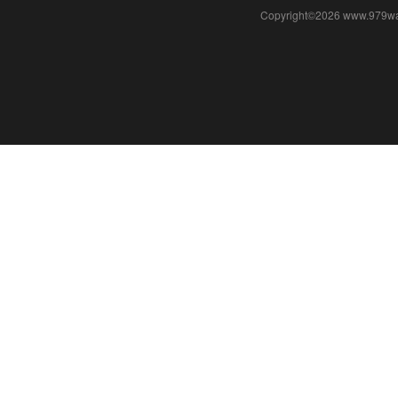
Copyright©2026 www.9