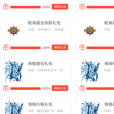
领取礼包
100%
航海霸业加群礼包
航海
内容："杉木舱×1， 蓝色船只卡×10"
领取礼包
100%
海狼微信礼包
海狼
内容：1000神圣石*4，纯阳玄石*10
领取礼包
100%
海狼白银礼包
海狼
内容：魔灵神蕴*10，铜钱箱(10万)*10