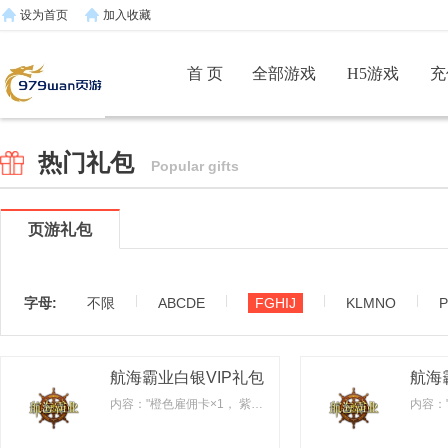
设为首页
加入收藏
首 页
全部游戏
H5游戏
充
热门礼包
Popular gifts
页游礼包
|
|
|
|
字母:
不限
ABCDE
FGHIJ
KLMNO
航海霸业白银VIP礼包
航海
内容："橙色雇佣卡×1， 紫色船只卡×10， 紫色船长卡×10"